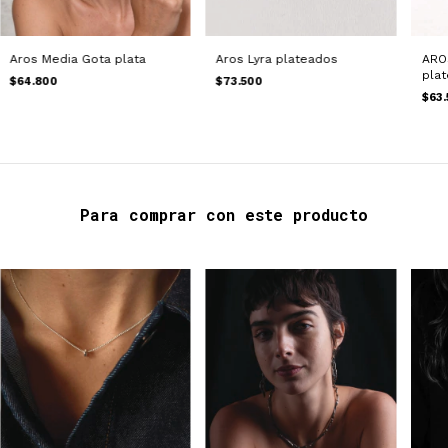
Aros Media Gota plata
Aros Lyra plateados
ARO
pla
$64.800
$73.500
$63.
Para comprar con este producto