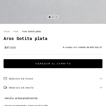
Inicio
.
Aros
.
Aros Gotita plata
Aros Gotita plata
$97.000
6
cuotas sin interés de
$16.166,67
MEDIOS DE PAGO
MEDIOS DE ENVÍO
-Hecho artesanalmente
-Asesoramiento personalizado