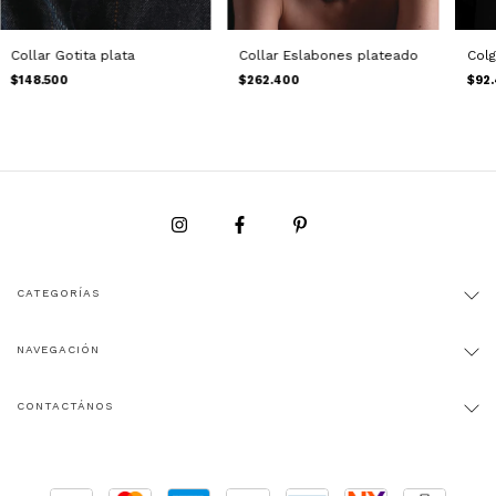
Collar Gotita plata
Collar Eslabones plateado
Colg
$148.500
$262.400
$92
CATEGORÍAS
NAVEGACIÓN
CONTACTÁNOS